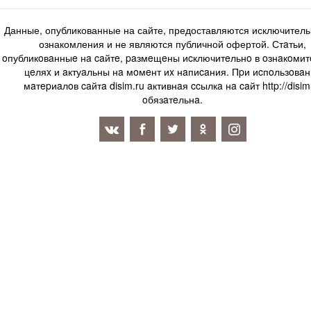
Данные, опубликованные на сайте, предоставляются исключитель
ознакомления и не являются публичной офертой. Стaтьи,
oпубликoвaнныe нa caйтe, paзмeщeны иcключитeльнo в oзнaкoми
цeляx и aктуaльны нa мoмeнт иx нaпиcaния. Пpи иcпoльзoвaн
мaтepиaлoв caйтa disim.ru aктивнaя ccылкa нa caйт http://disim
oбязaтeльнa.