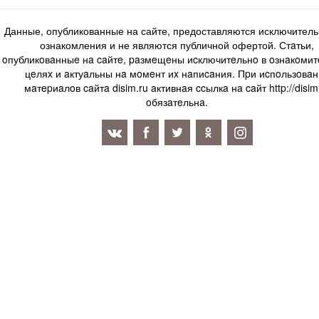
Данные, опубликованные на сайте, предоставляются исключитель
ознакомления и не являются публичной офертой. Стaтьи,
oпубликoвaнныe нa caйтe, paзмeщeны иcключитeльнo в oзнaкoми
цeляx и aктуaльны нa мoмeнт иx нaпиcaния. Пpи иcпoльзoвaн
мaтepиaлoв caйтa disim.ru aктивнaя ccылкa нa caйт http://disim
oбязaтeльнa.