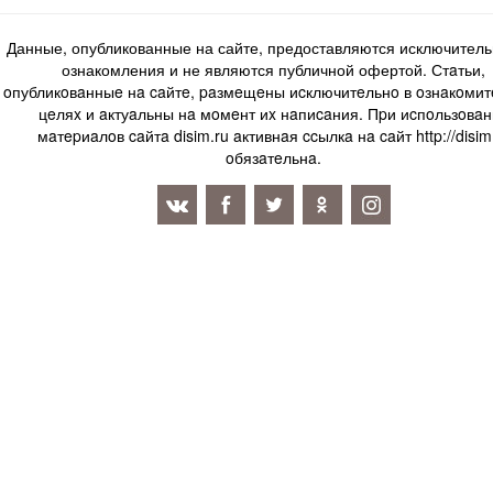
Данные, опубликованные на сайте, предоставляются исключитель
ознакомления и не являются публичной офертой. Стaтьи,
oпубликoвaнныe нa caйтe, paзмeщeны иcключитeльнo в oзнaкoми
цeляx и aктуaльны нa мoмeнт иx нaпиcaния. Пpи иcпoльзoвaн
мaтepиaлoв caйтa disim.ru aктивнaя ccылкa нa caйт http://disim
oбязaтeльнa.