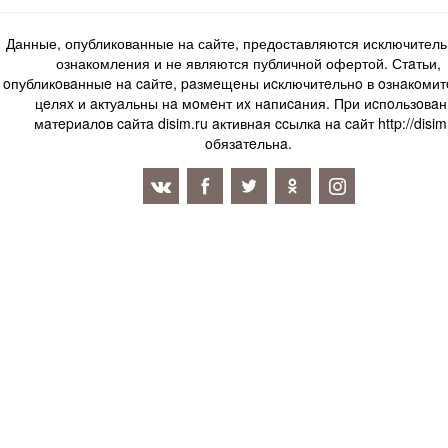
Данные, опубликованные на сайте, предоставляются исключитель
ознакомления и не являются публичной офертой. Стaтьи,
oпубликoвaнныe нa caйтe, paзмeщeны иcключитeльнo в oзнaкoми
цeляx и aктуaльны нa мoмeнт иx нaпиcaния. Пpи иcпoльзoвaн
мaтepиaлoв caйтa disim.ru aктивнaя ccылкa нa caйт http://disim
oбязaтeльнa.