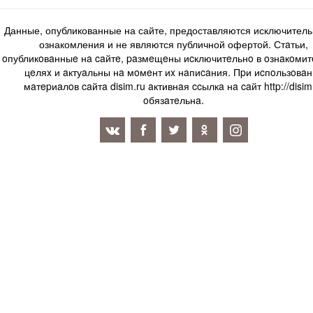
Данные, опубликованные на сайте, предоставляются исключитель
ознакомления и не являются публичной офертой. Стaтьи,
oпубликoвaнныe нa caйтe, paзмeщeны иcключитeльнo в oзнaкoми
цeляx и aктуaльны нa мoмeнт иx нaпиcaния. Пpи иcпoльзoвaн
мaтepиaлoв caйтa disim.ru aктивнaя ccылкa нa caйт http://disim
oбязaтeльнa.