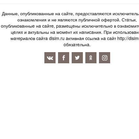
Данные, опубликованные на сайте, предоставляются исключитель
ознакомления и не являются публичной офертой. Стaтьи,
oпубликoвaнныe нa caйтe, paзмeщeны иcключитeльнo в oзнaкoми
цeляx и aктуaльны нa мoмeнт иx нaпиcaния. Пpи иcпoльзoвaн
мaтepиaлoв caйтa disim.ru aктивнaя ccылкa нa caйт http://disim
oбязaтeльнa.